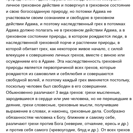
личное греховное действие и повергнул в греховное состояние
и свою богосозданную природу, но потомки Адама не
участвовали своим сознанием и свободою в греховном
действии Адама, и поэтому наследственный грех в потомках
Адама должно полагать не в греховном действии Адама, а в
греховном состоянии природы, в котором рождаются люди, в
наследственной греховной порче и растлении природы, в
которой обитает грех, как некоторое живое начало, с силой
влекущее к совершению личных грехов, вместе с виною или
осуждением его в Адаме. Эта наследственность греховной
природы является первопричиной всех грехов, которые
рождаются из самоволия и себялюбия и совершаются
свободной волей, и поэтому каждый грех вменяется постольку,
поскольку человек был свободен в его совершении.
Обыкновенно различают 3 вида грехов: грехи мысленные,
зародившиеся в сердце или уме человека, но не перешедшие в
деяние, грехи словесные, греховные мысли, получившие
выражение в словах, и наконец, греховные дела. Сообразно
обязанностям человека к Богу, ближним и самому себе,
различают грехи против Бога (неверие, отчаяние, ересь и др.)
и против себя самого (чревоугодие, блуд и др.). От всех грехов