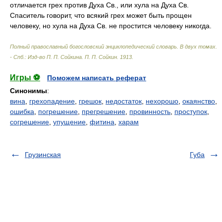
отличается грех против Духа Св., или хула на Духа Св.
Спаситель говорит, что всякий грех может быть прощен
человеку, но хула на Духа Св. не простится человеку никогда.
Полный православный богословский энциклопедический словарь. В двух томах.
- Спб.: Изд-во П. П. Сойкина
.
П. П. Сойкин
.
1913
.
Игры ⚽
Поможем написать реферат
Синонимы
:
вина
,
грехопадение
,
грешок
,
недостаток
,
нехорошо
,
окаянство
,
ошибка
,
погрешение
,
прегрешение
,
провинность
,
проступок
,
согрешение
,
упущение
,
фитина
,
харам
Грузинская
Губа