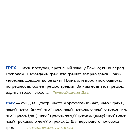
ГРЕХ
— муж. поступок, противный закону Божию; вина перед
Господом. Наследный грех. Кто грешит, тот раб греха. Грехи
любезны, доводят до бездны. | Вина или проступок; ошибка,
погрешность; более грешок, грешки. За ним есть этот грешок,
водится грех. Плохо …
Толковый словарь Даля
грех
— сущ., м., употр. часто Морфология: (нет) чего? греха,
чему? греху, (вижу) что? грех, чем? грехом, о чём? о грехе; мн.
что? грехи, (нет) чего? грехов, чему? грехам, (вижу) что? грехи,
чем? грехами, о чём? о грехах 1. Для верующего человека
грех… …
Толковый словарь Дмитриева