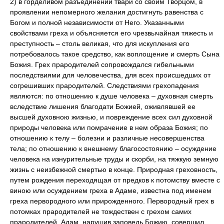
2) в горделивом разъединении твари со своим Творцом, в
проявлении непомерного желания достигнуть равенства с
Богом и полной независимости от Него. Указанными
свойствами греха и объясняется его чрезвычайная тяжесть и
преступность – столь великая, что для искупления его
потребовалось такое средство, как воплощение и смерть Сына
Божия. Грех прародителей сопровождался гибельными
последствиями для человечества, для всех происшедших от
согрешивших прародителей. Следствиями грехопадения
являются: по отношению к душе человека – духовная смерть
вследствие лишения благодати Божией, оживлявшей ее
высшей духовною жизнью, и повреждение всех сил духовной
природы человека или помрачение в нем образа Божия; по
отношению к телу – болезни и различные несовершенства
тела; по отношению к внешнему благосостоянию – осуждение
человека на изнурительные труды и скорби, на тяжкую земную
жизнь с неизбежной смертью в конце. Природная греховность,
путем рождения переходящая от предков к потомству вместе с
виною или осуждением греха в Адаме, известна под именем
греха первородного или прирожденного. Первородный грех в
потомках прародителей не тождествен с грехом самих
прародителей. Адам, нарушив заповедь Божию, совершил