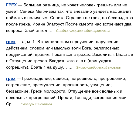
ГРЕХ
— Большая разница, не хочет человек грешить или не
умеет. Сенека Мы живем так, что внезапно увидеть нас значит
поймать с поличным. Сенека Страшен не грех, но бесстыдство
после греха. Иоанн Златоуст После смерти нас встречают два
вопроса. Злой ангел …
Сводная энциклопедия афоризмов
грех
— а; м. 1. В христианском вероучении: нарушение
действием, словом или мыслью воли Бога, религиозных
предписаний, правил. Покаяться в грехах. Замолить г. Впасть в
г. Отпущение грехов. Вводить кого л. в г. (принуждать
согрешить). Брать г. на душу… …
Энциклопедический словарь
грех
— Грехопадение, ошибка, погрешность, прегрешение,
согрешение, преступление, провинность, упущение;
беззаконие. Грехи молодости. Отпущение всех вольных и
невольных прегрешений. Прости, Господи, согрешения мои. ..
Ср …
Словарь синонимов