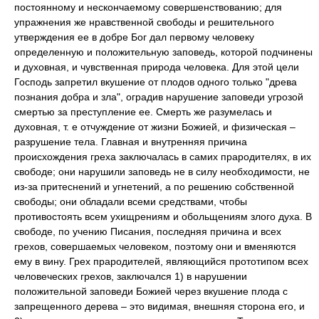
постоянному и нескончаемому совершенствованию; для
упражнения же нравственной свободы и решительного
утверждения ее в добре Бог дал первому человеку
определенную и положительную заповедь, которой подчинены
и духовная, и чувственная природа человека. Для этой цели
Господь запретил вкушение от плодов одного только "древа
познания добра и зла", оградив нарушение заповеди угрозой
смертью за преступление ее. Смерть же разумелась и
духовная, т. е отчуждение от жизни Божией, и физическая –
разрушение тела. Главная и внутренняя причина
происхождения греха заключалась в самих прародителях, в их
свободе; они нарушили заповедь не в силу необходимости, не
из-за притеснений и угнетений, а по решению собственной
свободы; они обладали всеми средствами, чтобы
противостоять всем ухищрениям и обольщениям злого духа. В
свободе, по учению Писания, последняя причина и всех
грехов, совершаемых человеком, поэтому они и вменяются
ему в вину. Грех прародителей, являющийся прототипом всех
человеческих грехов, заключался 1) в нарушении
положительной заповеди Божией через вкушение плода с
запрещенного дерева – это видимая, внешняя сторона его, и